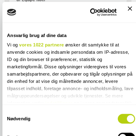
**Emballage- og håndteringstillæg ved
900 kr.
køb af Cesi fliser
**Emballage- og håndteringstillæg ved
Ansvarlig brug af dine data
375 kr.
køb af Equipe fliser
Vi og
vores 1022 partnere
ønsker dit samtykke til at
anvende cookies og indsamle persondata om IP-adresse,
ID og din browser til præferencer, statistik og
marketingformål. Disse oplysninger videregives til vores
samarbejdspartnere, der opbevarer og tilgår oplysninger på
SPECIFIKATIONER
din enhed for at vise dig målrettede annoncer, levere
tilpasset indhold, foretage annonce- og indholdsmåling, lave
KONTAKT OS
målgruppeundersøgelser og udvikle tjenester. Se mere
information under
indstillinger
og i vores persondatapolitik.
Du kan altid trække dit samtykke tilbage eller ændre
FARVER I SAMME FLISESERIE
Samtykkevalg
indstillinger fra vores "Cookiedeklaration", eller ved at trykke
Nødvendig
på "Privacy trigger" ikonet.