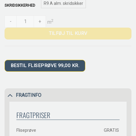
R9 A alm. skridsikker
SKRIDSIKKERHED
CESI Matt Mela quantity
2
-
+
m
TILFØJ TIL KURV
BESTIL FLISEPRØVE 99,00 KR.
FRAGTINFO
FRAGTPRISER
Fliseprøve
GRATIS