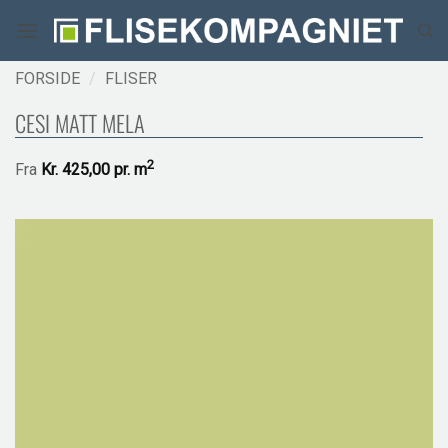
Fortsæt
til
indhold
FORSIDE
/
FLISER
CESI MATT MELA
2
Fra
Kr.
425,00 pr.
m