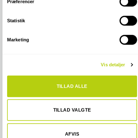
Præferencer
Hvis du tillader det, vil vi også gerne:
Indsamle præcise oplysninger om din placering, der
kan være nøjagtig inden for få meter
Statistik
Identificere din enhed baseret på en scanning af
dens unikke karakteristika (fingerprinting)
Marketing
Dine valg anvendes på hele websitet.
Vi bruger cookies til at tilpasse vores indhold og annoncer,
Vis detaljer
til at vise dig funktioner til sociale medier og til at analysere
vores trafik. Vi deler også oplysninger om din brug af vores
hjemmeside med vores partnere inden for sociale medier,
TILLAD ALLE
annonceringspartnere og analysepartnere. Vores partnere
kan kombinere disse data med andre oplysninger, du har
givet dem, eller som de har indsamlet fra din brug af deres
tjenester.
TILLAD VALGTE
AFVIS