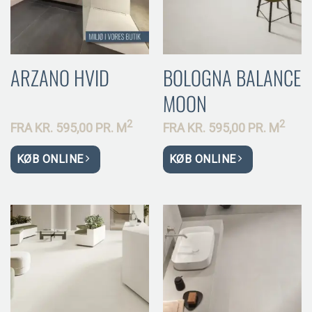
ARZANO HVID
BOLOGNA BALANCE
MOON
2
2
FRA
KR.
595,00 PR.
M
FRA
KR.
595,00 PR.
M
KØB ONLINE
KØB ONLINE