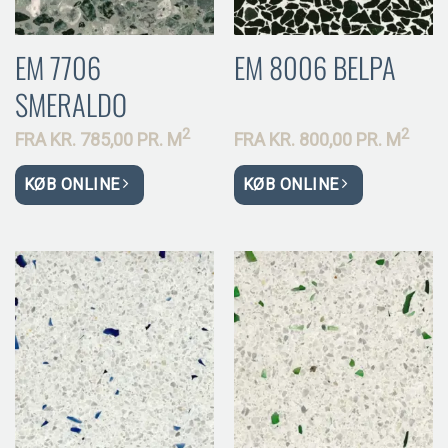
EM 7706
EM 8006 BELPA
SMERALDO
2
2
FRA
KR.
785,00 PR.
M
FRA
KR.
800,00 PR.
M
KØB ONLINE
KØB ONLINE