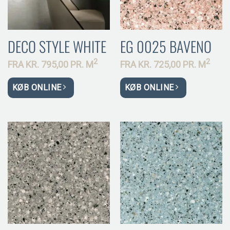
DECO STYLE WHITE
EG 0025 BAVENO
2
2
FRA
KR.
795,00 PR.
M
FRA
KR.
725,00 PR.
M
KØB ONLINE
KØB ONLINE