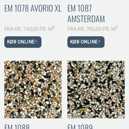
EM 1078 AVORIO XL
EM 1087
AMSTERDAM
2
2
FRA
KR.
745,00 PR.
M
FRA
KR.
760,00 PR.
M
KØB ONLINE
KØB ONLINE
EM 1088
EM 1089