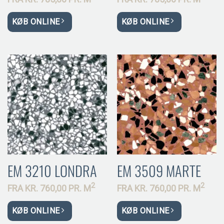
KØB ONLINE
KØB ONLINE
EM 3210 LONDRA
EM 3509 MARTE
2
2
FRA
KR.
760,00 PR.
M
FRA
KR.
760,00 PR.
M
KØB ONLINE
KØB ONLINE