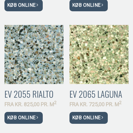
KØB ONLINE
KØB ONLINE
EV 2055 RIALTO
EV 2065 LAGUNA
2
2
FRA
KR.
825,00 PR.
M
FRA
KR.
725,00 PR.
M
KØB ONLINE
KØB ONLINE