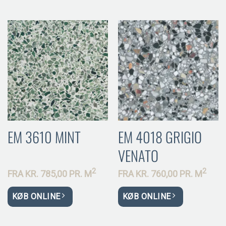
EM 3610 MINT
EM 4018 GRIGIO
VENATO
2
2
FRA
KR.
785,00 PR.
M
FRA
KR.
760,00 PR.
M
KØB ONLINE
KØB ONLINE