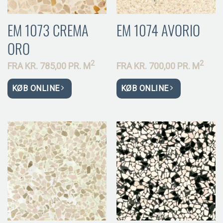
EM 1073 CREMA
EM 1074 AVORIO
ORO
2
2
FRA
KR.
785,00 PR.
M
FRA
KR.
700,00 PR.
M
KØB ONLINE
KØB ONLINE