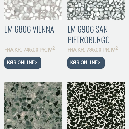
EM 6806 VIENNA
EM 6906 SAN
PIETROBURGO
2
2
FRA
KR.
745,00 PR.
M
FRA
KR.
785,00 PR.
M
KØB ONLINE
KØB ONLINE