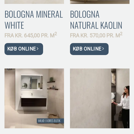
BOLOGNA MINERAL
BOLOGNA
WHITE
NATURAL KAOLIN
2
2
FRA
KR.
645,00 PR.
M
FRA
KR.
570,00 PR.
M
KØB ONLINE
KØB ONLINE