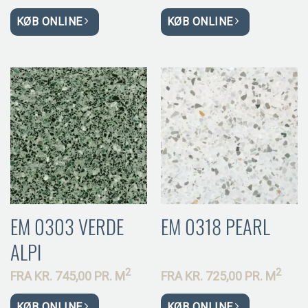
KØB ONLINE
KØB ONLINE
EM 0303 VERDE
EM 0318 PEARL
ALPI
2
2
FRA
KR.
745,00 PR.
M
FRA
KR.
725,00 PR.
M
KØB ONLINE
KØB ONLINE