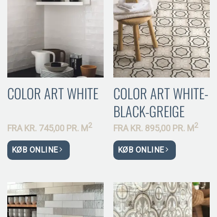
COLOR ART WHITE
COLOR ART WHITE-
BLACK-GREIGE
2
2
FRA
KR.
745,00 PR.
M
FRA
KR.
895,00 PR.
M
KØB ONLINE
KØB ONLINE