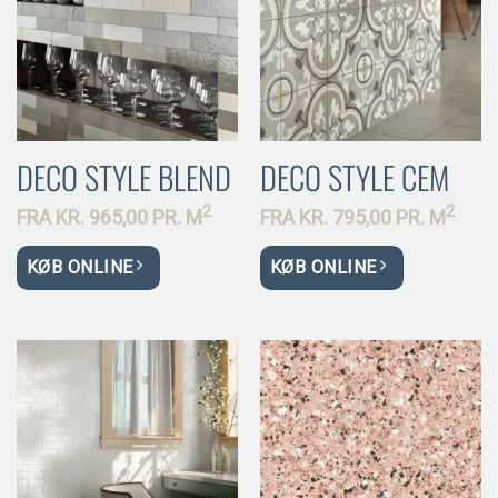
DECO STYLE BLEND
DECO STYLE CEM
2
2
FRA
KR.
965,00 PR.
M
FRA
KR.
795,00 PR.
M
KØB ONLINE
KØB ONLINE