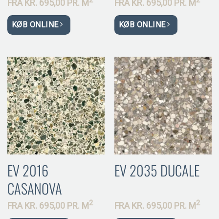
FRA
KR.
695,00 PR.
M
FRA
KR.
695,00 PR.
M
KØB ONLINE
KØB ONLINE
EV 2016
EV 2035 DUCALE
CASANOVA
2
2
FRA
KR.
695,00 PR.
M
FRA
KR.
695,00 PR.
M