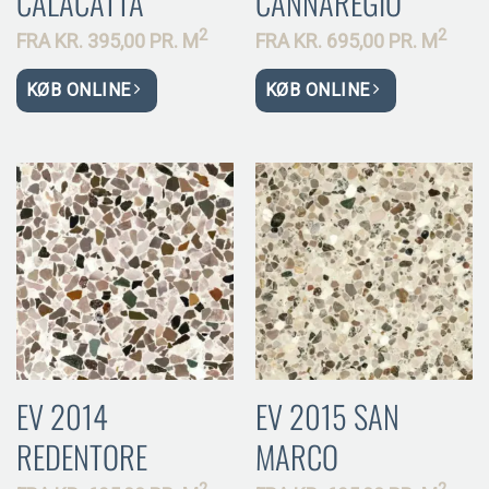
CALACATTA
CANNAREGIO
2
2
FRA
KR.
395,00 PR.
M
FRA
KR.
695,00 PR.
M
KØB ONLINE
KØB ONLINE
EV 2014
EV 2015 SAN
REDENTORE
MARCO
2
2