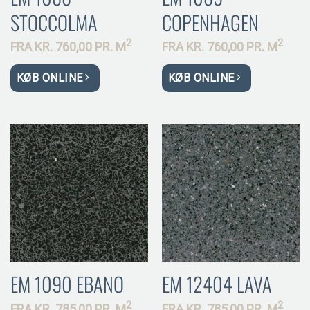
STOCCOLMA
COPENHAGEN
2
2
FRA
KR.
760,00 PR.
M
FRA
KR.
760,00 PR.
M
KØB ONLINE
KØB ONLINE
EM 1090 EBANO
EM 12404 LAVA
2
2
FRA
KR.
785,00 PR.
M
FRA
KR.
785,00 PR.
M