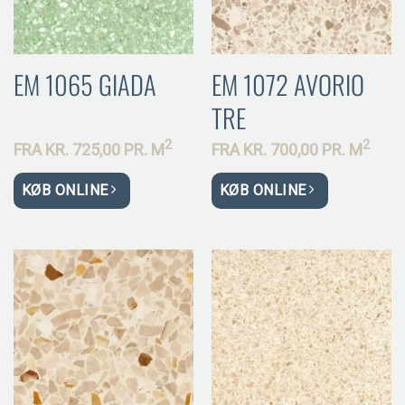
EM 1065 GIADA
EM 1072 AVORIO
TRE
2
2
FRA
KR.
725,00 PR.
M
FRA
KR.
700,00 PR.
M
KØB ONLINE
KØB ONLINE