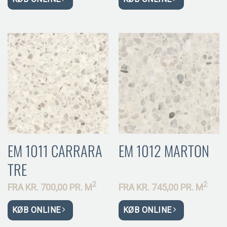
EM 1011 CARRARA
EM 1012 MARTON
TRE
2
2
FRA
KR.
700,00 PR.
M
FRA
KR.
745,00 PR.
M
KØB ONLINE
KØB ONLINE