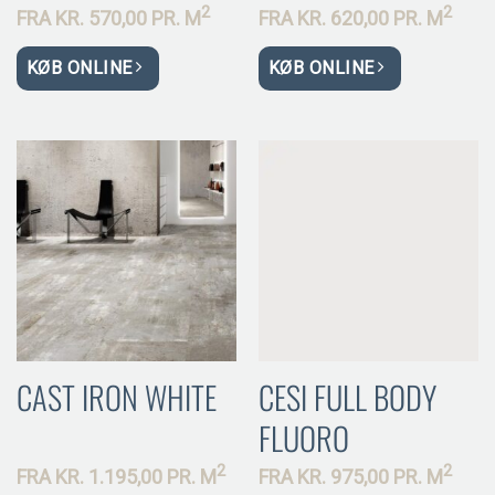
2
2
FRA
KR.
570,00 PR.
M
FRA
KR.
620,00 PR.
M
KØB ONLINE
KØB ONLINE
CAST IRON WHITE
CESI FULL BODY
FLUORO
2
2
FRA
KR.
1.195,00 PR.
M
FRA
KR.
975,00 PR.
M