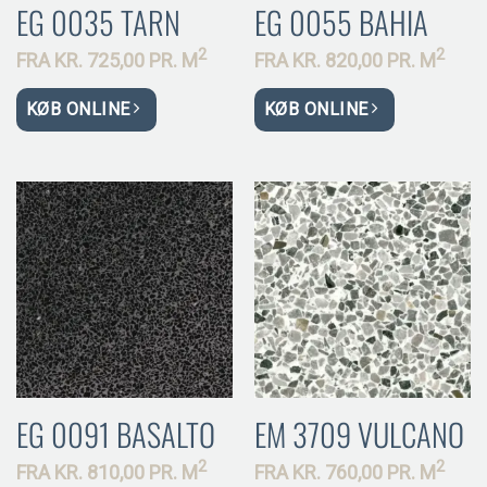
EG 0035 TARN
EG 0055 BAHIA
2
2
FRA
KR.
725,00 PR.
M
FRA
KR.
820,00 PR.
M
KØB ONLINE
KØB ONLINE
EG 0091 BASALTO
EM 3709 VULCANO
2
2
FRA
KR.
810,00 PR.
M
FRA
KR.
760,00 PR.
M