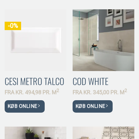
-0%
CESI METRO TALCO
COD WHITE
2
2
FRA
KR.
494,98 PR.
M
FRA
KR.
345,00 PR.
M
KØB ONLINE
KØB ONLINE