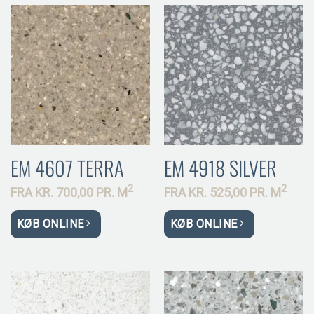
EM 4607 TERRA
EM 4918 SILVER
2
2
FRA
KR.
700,00 PR.
M
FRA
KR.
525,00 PR.
M
KØB ONLINE
KØB ONLINE