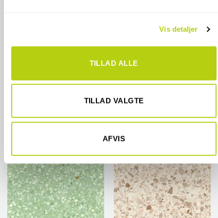
Vi bruger cookies til at tilpasse vores indhold og annoncer,
Vis detaljer
til at vise dig funktioner til sociale medier og til at analysere
vores trafik. Vi deler også oplysninger om din brug af vores
hjemmeside med vores partnere inden for sociale medier,
EM 1035
EM 1058 OCEAN
TILLAD ALLE
annonceringspartnere og analysepartnere. Vores partnere
BARDIGLIO
kan kombinere disse data med andre oplysninger, du har
givet dem, eller som de har indsamlet fra din brug af deres
2
2
FRA
KR.
700,00 PR.
M
FRA
KR.
785,00 PR.
M
tjenester.
TILLAD VALGTE
KØB ONLINE
KØB ONLINE
AFVIS