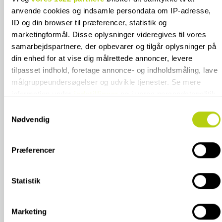
anvende cookies og indsamle persondata om IP-adresse,
ID og din browser til præferencer, statistik og
marketingformål. Disse oplysninger videregives til vores
samarbejdspartnere, der opbevarer og tilgår oplysninger på
din enhed for at vise dig målrettede annoncer, levere
tilpasset indhold, foretage annonce- og indholdsmåling, lave
målgruppeundersøgelser og udvikle tjenester. Se mere
EM 1031 EGEO
EM 10317 BIELLE
information under
indstillinger
og i vores persondatapolitik.
Du kan altid trække dit samtykke tilbage eller ændre
Samtykkevalg
2
2
FRA
KR.
700,00 PR.
M
FRA
KR.
745,00 PR.
M
indstillinger fra vores "Cookiedeklaration", eller ved at trykke
Nødvendig
på "Privacy trigger" ikonet.
KØB ONLINE
KØB ONLINE
Præferencer
Hvis du tillader det, vil vi også gerne:
Indsamle præcise oplysninger om din placering, der
kan være nøjagtig inden for få meter
Statistik
Identificere din enhed baseret på en scanning af
dens unikke karakteristika (fingerprinting)
Marketing
Dine valg anvendes på hele websitet.