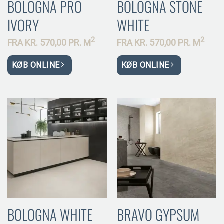
BOLOGNA PRO
BOLOGNA STONE
IVORY
WHITE
2
2
FRA
KR.
570,00 PR.
M
FRA
KR.
570,00 PR.
M
KØB ONLINE
KØB ONLINE
BOLOGNA WHITE
BRAVO GYPSUM