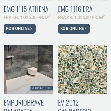
EMG 1115 ATHENA
EMG 1116 ERA
2
2
FRA
KR.
1.025,00 PR.
M
FRA
KR.
1.025,00 PR.
M
KØB ONLINE
KØB ONLINE
EMPURIOBRAVE
EV 2012