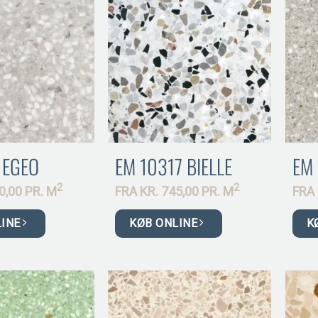
 EGEO
EM 10317 BIELLE
EM 
2
2
0,00 PR.
M
FRA
KR.
745,00 PR.
M
FRA
LINE
KØB ONLINE
K