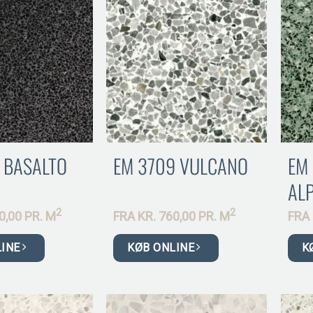
 BASALTO
EM 3709 VULCANO
EM
ALP
2
2
0,00 PR.
M
FRA
KR.
760,00 PR.
M
FRA
LINE
KØB ONLINE
K