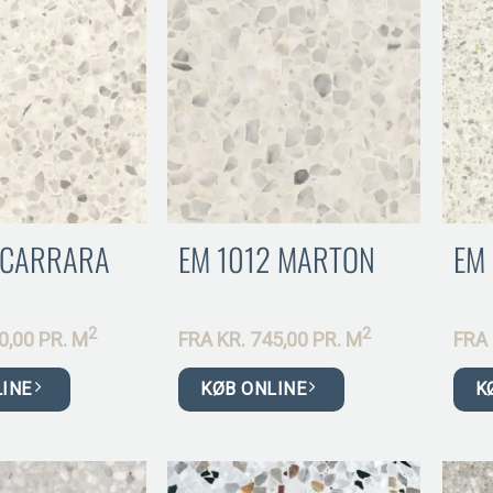
1 CARRARA
EM 1012 MARTON
EM 
2
2
0,00 PR.
M
FRA
KR.
745,00 PR.
M
FRA
LINE
KØB ONLINE
K