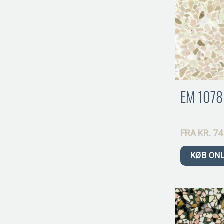
EM 1078
FRA
KR.
74
KØB ON