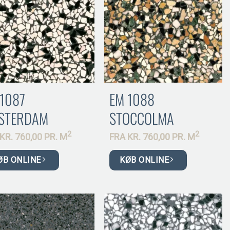
 1087
EM 1088
STERDAM
STOCCOLMA
2
2
KR.
760,00 PR.
M
FRA
KR.
760,00 PR.
M
ØB ONLINE
KØB ONLINE