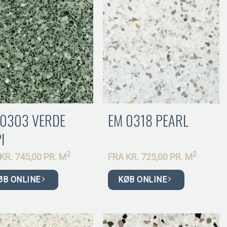
 0303 VERDE
EM 0318 PEARL
I
2
2
KR.
745,00 PR.
M
FRA
KR.
725,00 PR.
M
ØB ONLINE
KØB ONLINE