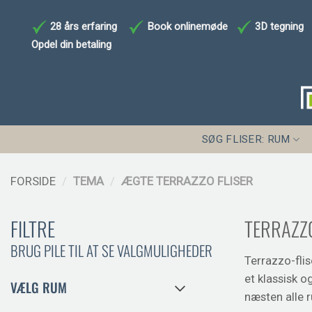
Fortsæt
til
28 års erfaring
Book onlinemøde
3D tegning
indhold
Opdel din betaling
SØG FLISER: RUM
FORSIDE
/
TEMA
/
ÆGTE TERRAZZO FLISER
FILTRE
TERRAZZ
BRUG PILE TIL AT SE VALGMULIGHEDER
Terrazzo-fli
et klassisk 
VÆLG RUM
næsten alle 