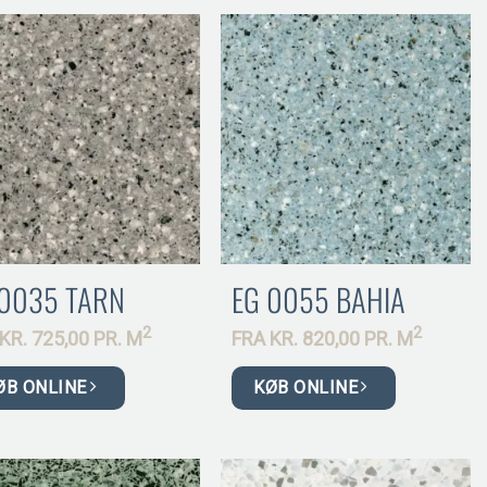
 0035 TARN
EG 0055 BAHIA
2
2
KR.
725,00 PR.
M
FRA
KR.
820,00 PR.
M
ØB ONLINE
KØB ONLINE