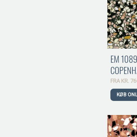
EM 108
COPENH
FRA
KR.
76
KØB ON