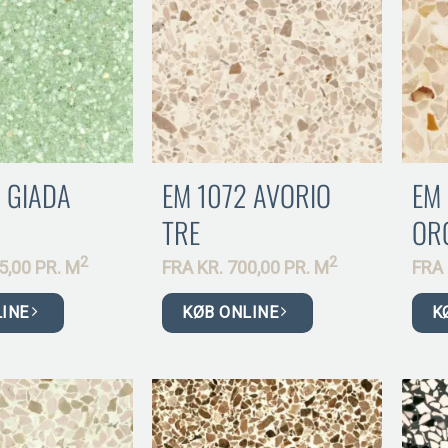
 GIADA
EM 1072 AVORIO
EM
TRE
OR
2
2
5,00 PR.
M
FRA
KR.
700,00 PR.
M
FRA
LINE
KØB ONLINE
K