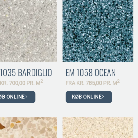
1035 BARDIGLIO
EM 1058 OCEAN
2
2
KR.
700,00 PR.
M
FRA
KR.
785,00 PR.
M
ØB ONLINE
KØB ONLINE