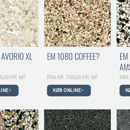
 AVORIO XL
EM 1080 COFFEE?
EM
AM
2
2
5,00 PR.
M
FRA
KR.
745,00 PR.
M
FRA
LINE
KØB ONLINE
K