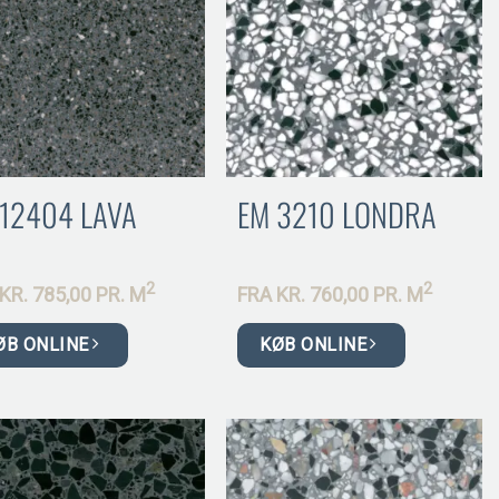
 12404 LAVA
EM 3210 LONDRA
2
2
KR.
785,00 PR.
M
FRA
KR.
760,00 PR.
M
ØB ONLINE
KØB ONLINE