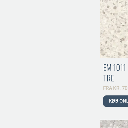
EM 101
TRE
FRA
KR.
70
KØB ON