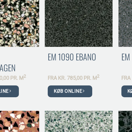
9
EM 1090 EBANO
EM
AGEN
2
2
0,00 PR.
M
FRA
KR.
785,00 PR.
M
FRA
LINE
KØB ONLINE
K