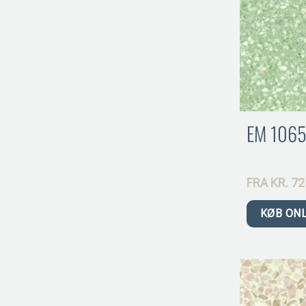
EM 1065
FRA
KR.
72
KØB ON