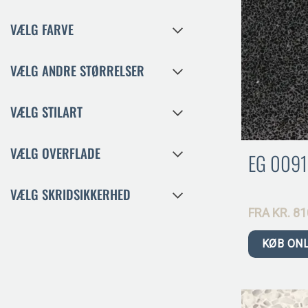
VÆLG FARVE
VÆLG ANDRE STØRRELSER
VÆLG STILART
VÆLG OVERFLADE
EG 0091
VÆLG SKRIDSIKKERHED
FRA
KR.
81
KØB ON