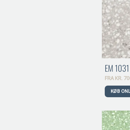
EM 1031
FRA
KR.
70
KØB ON