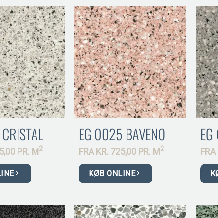
 CRISTAL
EG 0025 BAVENO
EG
2
2
5,00 PR.
M
FRA
KR.
725,00 PR.
M
FRA
LINE
KØB ONLINE
K