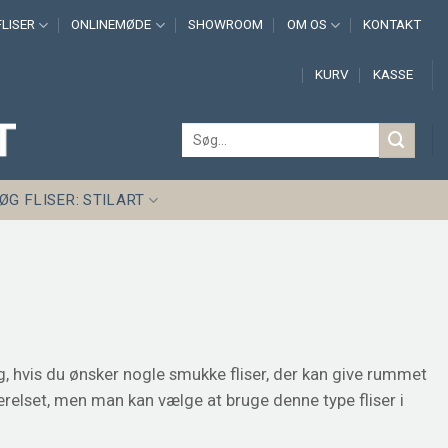
LISER
ONLINEMØDE
SHOWROOM
OM OS
KONTAKT
KURV
KASSE
Søg
efter:
ØG FLISER: STILART
g, hvis du ønsker nogle smukke fliser, der kan give rummet
relset, men man kan vælge at bruge denne type fliser i