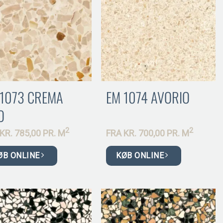
 1073 CREMA
EM 1074 AVORIO
O
2
2
KR.
785,00 PR.
M
FRA
KR.
700,00 PR.
M
ØB ONLINE
KØB ONLINE