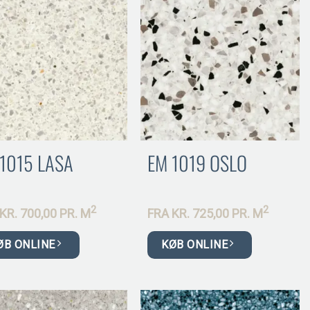
1015 LASA
EM 1019 OSLO
2
2
KR.
700,00 PR.
M
FRA
KR.
725,00 PR.
M
ØB ONLINE
KØB ONLINE