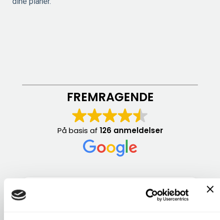
dine planer.
FREMRAGENDE
På basis af
126 anmeldelser
fritz hansen
1 år siden