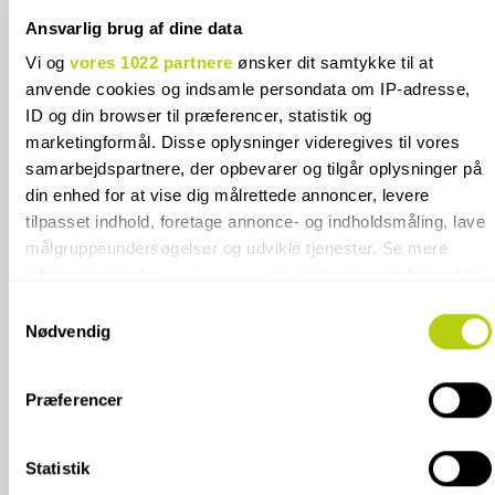
Meget fin betjening kommer gerne igen
D
Ansvarlig brug af dine data
m
Vi og
vores 1022 partnere
ønsker dit samtykke til at
anvende cookies og indsamle persondata om IP-adresse,
ID og din browser til præferencer, statistik og
marketingformål. Disse oplysninger videregives til vores
samarbejdspartnere, der opbevarer og tilgår oplysninger på
din enhed for at vise dig målrettede annoncer, levere
tilpasset indhold, foretage annonce- og indholdsmåling, lave
målgruppeundersøgelser og udvikle tjenester. Se mere
information under
indstillinger
og i vores persondatapolitik.
Du kan altid trække dit samtykke tilbage eller ændre
Samtykkevalg
FLISEKOMPAGNIET
indstillinger fra vores "Cookiedeklaration", eller ved at trykke
Nødvendig
på "Privacy trigger" ikonet.
ODENSE BUTIK/SHOWROOM:
BØRSTENBINDERVEJ 2
Præferencer
Hvis du tillader det, vil vi også gerne:
5230 ODENSE M
Indsamle præcise oplysninger om din placering, der
kan være nøjagtig inden for få meter
TELEFON 6617 3221
Statistik
INFO@FLISEKOMPAGNIET.DK
Identificere din enhed baseret på en scanning af