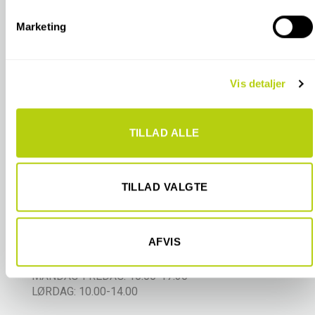
dens unikke karakteristika (fingerprinting)
Marketing
Dine valg anvendes på hele websitet.
SE KORT
Vi bruger cookies til at tilpasse vores indhold og annoncer,
Vis detaljer
til at vise dig funktioner til sociale medier og til at analysere
vores trafik. Vi deler også oplysninger om din brug af vores
hjemmeside med vores partnere inden for sociale medier,
TILLAD ALLE
annonceringspartnere og analysepartnere. Vores partnere
kan kombinere disse data med andre oplysninger, du har
givet dem, eller som de har indsamlet fra din brug af deres
tjenester.
TILLAD VALGTE
ÅBNINGSTIDER
AFVIS
ODENSE BUTIK/SHOWROOM:
MANDAG-FREDAG: 10.00-17.30
LØRDAG: 10.00-14.00