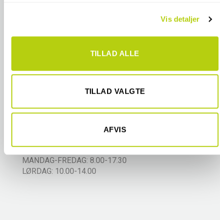
Vi bruger cookies til at tilpasse vores indhold og annoncer,
Vis detaljer
til at vise dig funktioner til sociale medier og til at analysere
vores trafik. Vi deler også oplysninger om din brug af vores
hjemmeside med vores partnere inden for sociale medier,
TILLAD ALLE
annonceringspartnere og analysepartnere. Vores partnere
kan kombinere disse data med andre oplysninger, du har
givet dem, eller som de har indsamlet fra din brug af deres
ÅBNINGSTIDER
tjenester.
TILLAD VALGTE
ODENSE BUTIK/SHOWROOM:
MANDAG-FREDAG: 10.00-17.30
LØRDAG: 10.00-14.00
AFVIS
LAGER:
MANDAG-FREDAG: 8.00-17.30
LØRDAG: 10.00-14.00