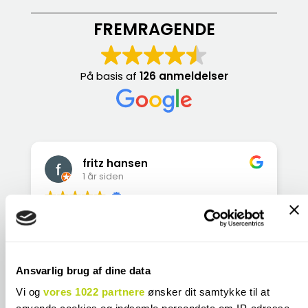
FREMRAGENDE
På basis af
126 anmeldelser
fritz hansen
1 år siden
Meget fin betjening kommer gerne igen
D
m
Ansvarlig brug af dine data
Vi og
vores 1022 partnere
ønsker dit samtykke til at