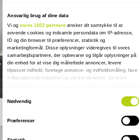
Ansvarlig brug af dine data
Vi og
vores 1022 partnere
ønsker dit samtykke til at
anvende cookies og indsamle persondata om IP-adresse,
ID og din browser til præferencer, statistik og
marketingformål. Disse oplysninger videregives til vores
samarbejdspartnere, der opbevarer og tilgår oplysninger på
din enhed for at vise dig målrettede annoncer, levere
tilpasset indhold, foretage annonce- og indholdsmåling, lave
målgruppeundersøgelser og udvikle tjenester. Se mere
information under
indstillinger
og i vores persondatapolitik.
Du kan altid trække dit samtykke tilbage eller ændre
Samtykkevalg
indstillinger fra vores "Cookiedeklaration", eller ved at trykke
Nødvendig
på "Privacy trigger" ikonet.
Præferencer
Hvis du tillader det, vil vi også gerne:
Indsamle præcise oplysninger om din placering, der
kan være nøjagtig inden for få meter
Statistik