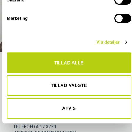
Identificere din enhed baseret på en scanning af
dens unikke karakteristika (fingerprinting)
Marketing
Dine valg anvendes på hele websitet.
Vi bruger cookies til at tilpasse vores indhold og annoncer,
Vis detaljer
til at vise dig funktioner til sociale medier og til at analysere
vores trafik. Vi deler også oplysninger om din brug af vores
hjemmeside med vores partnere inden for sociale medier,
TILLAD ALLE
annonceringspartnere og analysepartnere. Vores partnere
kan kombinere disse data med andre oplysninger, du har
givet dem, eller som de har indsamlet fra din brug af deres
tjenester.
TILLAD VALGTE
FLISEKOMPAGNIET
ODENSE BUTIK/SHOWROOM:
BØRSTENBINDERVEJ 2
AFVIS
5230 ODENSE M
TELEFON 6617 3221