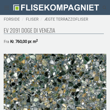
Fortsæt
til
indhold
FORSIDE
/
FLISER
/
ÆGTE TERRAZZOFLISER
EV 2091 DOGE DI VENEZIA
2
Fra
Kr.
760,00 pr.
m