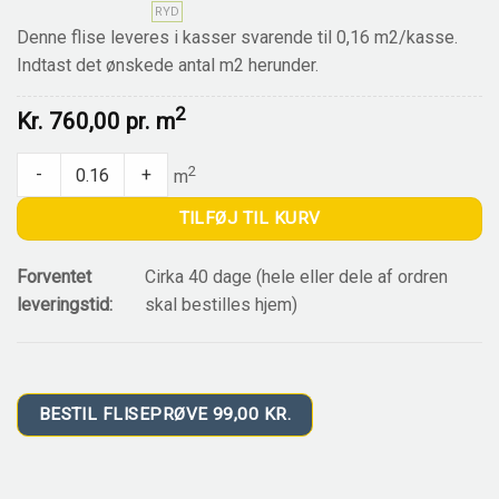
RYD
Denne flise leveres i kasser svarende til 0,16 m2/kasse.
Indtast det ønskede antal m2 herunder.
2
Kr.
760,00 pr.
m
EV 2091 DOGE DI VENEZIA quantity
2
-
+
m
TILFØJ TIL KURV
Forventet
Cirka 40 dage (hele eller dele af ordren
leveringstid:
skal bestilles hjem)
BESTIL FLISEPRØVE 99,00 KR.