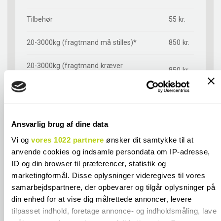
Tilbehør
55 kr.
20-3000kg (fragtmand må stilles)*
850 kr.
20-3000kg (fragtmand kræver
850 kr.
underskrift)*
Afhentning i butik**
GRATIS
*Emballage- og håndteringstillæg ved køb
Ansvarlig brug af dine data
925 kr.
af ægte terrazzofliser
Vi og
vores 1022 partnere
ønsker dit samtykke til at
anvende cookies og indsamle persondata om IP-adresse,
**Emballage- og håndteringstillæg ved
720 kr.
køb af ægte terrazzofliser
ID og din browser til præferencer, statistik og
marketingformål. Disse oplysninger videregives til vores
*Emballage- og håndteringstillæg ved køb
samarbejdspartnere, der opbevarer og tilgår oplysninger på
900 kr.
af Cesi fliser
din enhed for at vise dig målrettede annoncer, levere
tilpasset indhold, foretage annonce- og indholdsmåling, lave
*Emballage- og håndteringstillæg ved køb