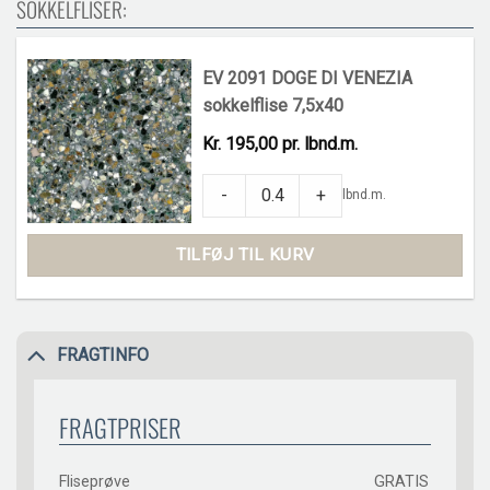
SOKKELFLISER:
EV 2091 DOGE DI VENEZIA
sokkelflise 7,5x40
Kr. 195,00 pr. lbnd.m.
EV 2091 DOGE DI VENEZIA sokkelflise 7,
-
+
lbnd.m.
TILFØJ TIL KURV
FRAGTINFO
FRAGTPRISER
Fliseprøve
GRATIS