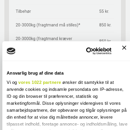
Tilbehør
55 kr.
20-3000kg (fragtmand må stilles)*
850 kr.
20-3000kg (fragtmand kræver
850 kr.
underskrift)*
Afhentning i butik**
GRATIS
*Emballage- og håndteringstillæg ved køb
Ansvarlig brug af dine data
925 kr.
af ægte terrazzofliser
Vi og
vores 1022 partnere
ønsker dit samtykke til at
anvende cookies og indsamle persondata om IP-adresse,
**Emballage- og håndteringstillæg ved
720 kr.
køb af ægte terrazzofliser
ID og din browser til præferencer, statistik og
marketingformål. Disse oplysninger videregives til vores
*Emballage- og håndteringstillæg ved køb
samarbejdspartnere, der opbevarer og tilgår oplysninger på
900 kr.
af Cesi fliser
din enhed for at vise dig målrettede annoncer, levere
tilpasset indhold, foretage annonce- og indholdsmåling, lave
*Emballage- og håndteringstillæg ved køb