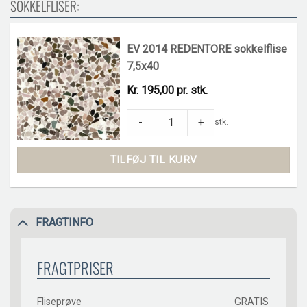
SOKKELFLISER:
EV 2014 REDENTORE sokkelflise
7,5x40
Kr. 195,00 pr. stk.
EV 2014 REDENTORE sokkelflise 7,5x40 q
-
+
stk.
TILFØJ TIL KURV
FRAGTINFO
FRAGTPRISER
Fliseprøve
GRATIS