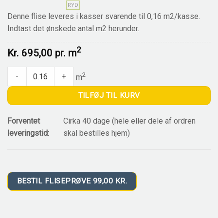
RYD
Denne flise leveres i kasser svarende til 0,16 m2/kasse.
Indtast det ønskede antal m2 herunder.
2
Kr.
695,00 pr.
m
EV 2014 REDENTORE quantity
2
-
+
m
TILFØJ TIL KURV
Forventet
Cirka 40 dage (hele eller dele af ordren
leveringstid:
skal bestilles hjem)
BESTIL FLISEPRØVE 99,00 KR.