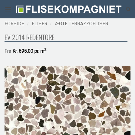
Fortsæt
til
indhold
FORSIDE
/
FLISER
/
ÆGTE TERRAZZOFLISER
EV 2014 REDENTORE
2
Fra
Kr.
695,00 pr.
m