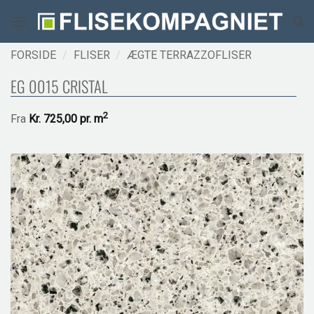
Fortsæt
til
indhold
FORSIDE
/
FLISER
/
ÆGTE TERRAZZOFLISER
EG 0015 CRISTAL
2
Fra
Kr.
725,00 pr.
m