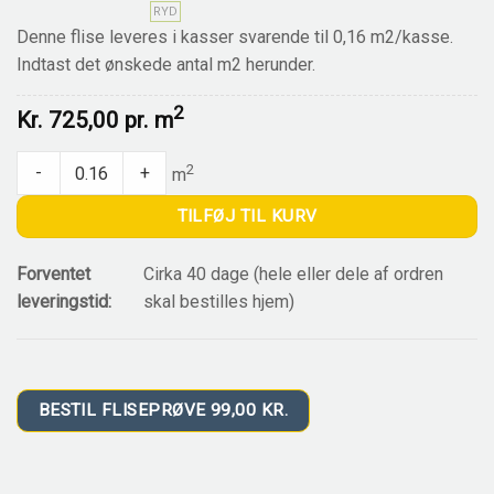
RYD
Denne flise leveres i kasser svarende til 0,16 m2/kasse.
Indtast det ønskede antal m2 herunder.
2
Kr.
725,00 pr.
m
EG 0015 CRISTAL quantity
2
-
+
m
TILFØJ TIL KURV
Forventet
Cirka 40 dage (hele eller dele af ordren
leveringstid:
skal bestilles hjem)
BESTIL FLISEPRØVE 99,00 KR.