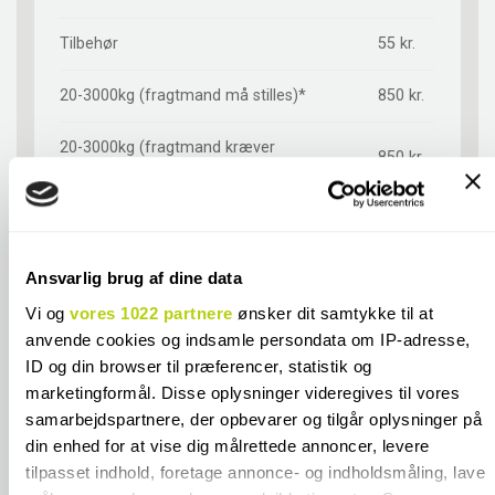
Tilbehør
55 kr.
20-3000kg (fragtmand må stilles)*
850 kr.
20-3000kg (fragtmand kræver
850 kr.
underskrift)*
Afhentning i butik**
GRATIS
*Emballage- og håndteringstillæg ved køb
Ansvarlig brug af dine data
925 kr.
af ægte terrazzofliser
Vi og
vores 1022 partnere
ønsker dit samtykke til at
anvende cookies og indsamle persondata om IP-adresse,
**Emballage- og håndteringstillæg ved
720 kr.
køb af ægte terrazzofliser
ID og din browser til præferencer, statistik og
marketingformål. Disse oplysninger videregives til vores
*Emballage- og håndteringstillæg ved køb
samarbejdspartnere, der opbevarer og tilgår oplysninger på
900 kr.
af Cesi fliser
din enhed for at vise dig målrettede annoncer, levere
tilpasset indhold, foretage annonce- og indholdsmåling, lave
*Emballage- og håndteringstillæg ved køb