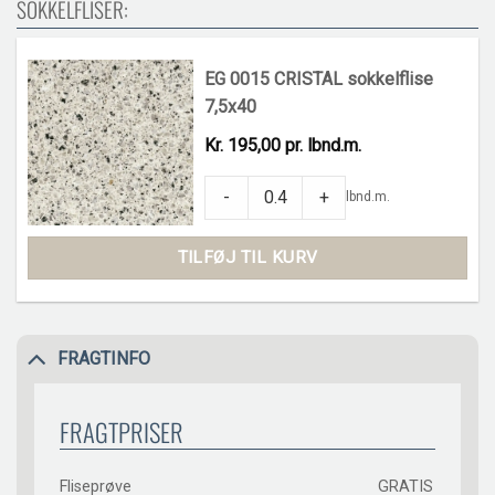
SOKKELFLISER:
EG 0015 CRISTAL sokkelflise
7,5x40
Kr. 195,00 pr. lbnd.m.
EG 0015 CRISTAL sokkelflise 7,5x40 quan
-
+
lbnd.m.
TILFØJ TIL KURV
FRAGTINFO
FRAGTPRISER
Fliseprøve
GRATIS