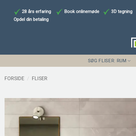
Fortsæt
til
28 års erfaring
Book onlinemøde
3D tegning
indhold
Opdel din betaling
SØG FLISER: RUM
FORSIDE
/
FLISER