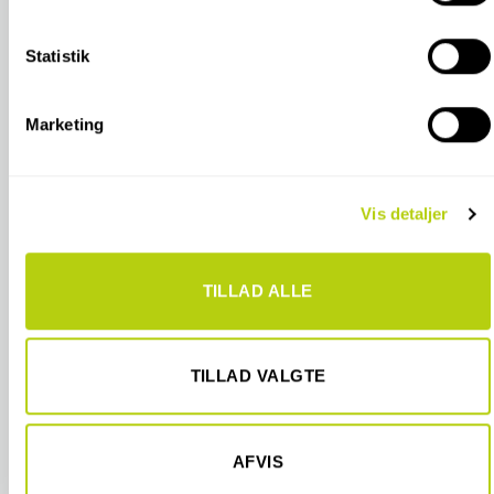
Indsamle præcise oplysninger om din placering, der
kan være nøjagtig inden for få meter
Statistik
Identificere din enhed baseret på en scanning af
dens unikke karakteristika (fingerprinting)
Marketing
Dine valg anvendes på hele websitet.
Vi bruger cookies til at tilpasse vores indhold og annoncer,
Vis detaljer
til at vise dig funktioner til sociale medier og til at analysere
vores trafik. Vi deler også oplysninger om din brug af vores
hjemmeside med vores partnere inden for sociale medier,
TILLAD ALLE
annonceringspartnere og analysepartnere. Vores partnere
kan kombinere disse data med andre oplysninger, du har
givet dem, eller som de har indsamlet fra din brug af deres
tjenester.
TILLAD VALGTE
AFVIS