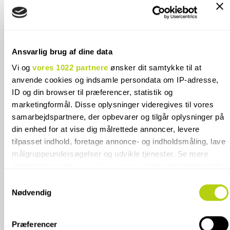
**Emballage- og håndteringstillæg ved
900 kr.
køb af Cesi fliser
**Emballage- og håndteringstillæg ved
375 kr.
køb af Equipe fliser
Ansvarlig brug af dine data
Vi og
vores 1022 partnere
ønsker dit samtykke til at
anvende cookies og indsamle persondata om IP-adresse,
ID og din browser til præferencer, statistik og
marketingformål. Disse oplysninger videregives til vores
SPECIFIKATIONER
samarbejdspartnere, der opbevarer og tilgår oplysninger på
din enhed for at vise dig målrettede annoncer, levere
KONTAKT OS
tilpasset indhold, foretage annonce- og indholdsmåling, lave
målgruppeundersøgelser og udvikle tjenester. Se mere
information under
indstillinger
og i vores persondatapolitik.
FARVER I SAMME FLISESERIE
Du kan altid trække dit samtykke tilbage eller ændre
Samtykkevalg
indstillinger fra vores "Cookiedeklaration", eller ved at trykke
Nødvendig
på "Privacy trigger" ikonet.
Præferencer
Hvis du tillader det, vil vi også gerne: