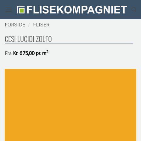
Fortsæt
til
indhold
FORSIDE
/
FLISER
CESI LUCIDI ZOLFO
2
Fra
Kr.
675,00 pr.
m