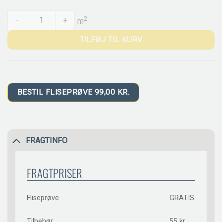
CESI Lucidi Zolfo quantity
2
-
+
m
TILFØJ TIL KURV
BESTIL FLISEPRØVE 99,00 KR.
FRAGTINFO
FRAGTPRISER
Fliseprøve
GRATIS
Tilbehør
55 kr.