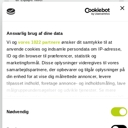
**Emballage- og håndteringstillæg ved
900 kr.
køb af Cesi fliser
**Emballage- og håndteringstillæg ved
Ansvarlig brug af dine data
375 kr.
køb af Equipe fliser
Vi og
vores 1022 partnere
ønsker dit samtykke til at
anvende cookies og indsamle persondata om IP-adresse,
ID og din browser til præferencer, statistik og
marketingformål. Disse oplysninger videregives til vores
samarbejdspartnere, der opbevarer og tilgår oplysninger på
SPECIFIKATIONER
din enhed for at vise dig målrettede annoncer, levere
tilpasset indhold, foretage annonce- og indholdsmåling, lave
KONTAKT OS
målgruppeundersøgelser og udvikle tjenester. Se mere
information under
indstillinger
og i vores persondatapolitik.
Du kan altid trække dit samtykke tilbage eller ændre
FARVER I SAMME FLISESERIE
Samtykkevalg
indstillinger fra vores "Cookiedeklaration", eller ved at trykke
Nødvendig
på "Privacy trigger" ikonet.