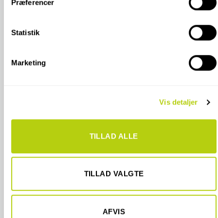
Præferencer
Hvis du tillader det, vil vi også gerne:
Indsamle præcise oplysninger om din placering, der
kan være nøjagtig inden for få meter
Statistik
Identificere din enhed baseret på en scanning af
dens unikke karakteristika (fingerprinting)
Marketing
Dine valg anvendes på hele websitet.
Vi bruger cookies til at tilpasse vores indhold og annoncer,
Vis detaljer
til at vise dig funktioner til sociale medier og til at analysere
vores trafik. Vi deler også oplysninger om din brug af vores
hjemmeside med vores partnere inden for sociale medier,
TILLAD ALLE
annonceringspartnere og analysepartnere. Vores partnere
kan kombinere disse data med andre oplysninger, du har
givet dem, eller som de har indsamlet fra din brug af deres
tjenester.
TILLAD VALGTE
AFVIS