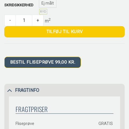
Ej målt
SKRIDSIKKERHED
RYD
CESI Metro Navona quantity
2
-
+
m
TILFØJ TIL KURV
BESTIL FLISEPRØVE 99,00 KR.
FRAGTINFO
FRAGTPRISER
Fliseprøve
GRATIS