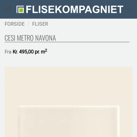
Fortsæt
til
indhold
FORSIDE
/
FLISER
CESI METRO NAVONA
2
Fra
Kr.
495,00 pr.
m