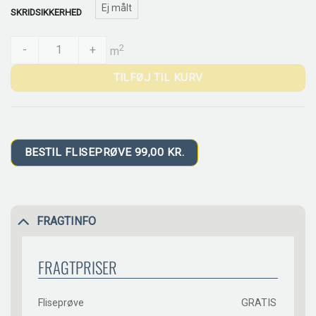
Ej målt
SKRIDSIKKERHED
CESI Lucidi Lava quantity
2
-
+
m
TILFØJ TIL KURV
BESTIL FLISEPRØVE 99,00 KR.
FRAGTINFO
FRAGTPRISER
Fliseprøve
GRATIS