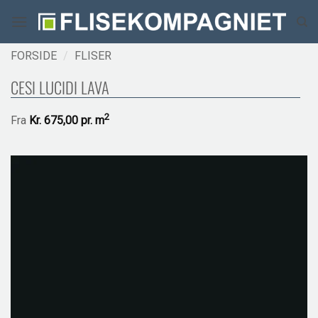
Fortsæt
til
indhold
FORSIDE
/
FLISER
CESI LUCIDI LAVA
2
Fra
Kr.
675,00 pr.
m