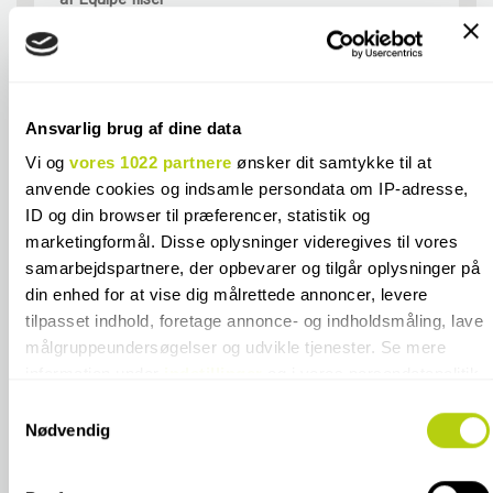
**Emballage- og håndteringstillæg ved
900 kr.
køb af Cesi fliser
**Emballage- og håndteringstillæg ved
Ansvarlig brug af dine data
375 kr.
køb af Equipe fliser
Vi og
vores 1022 partnere
ønsker dit samtykke til at
anvende cookies og indsamle persondata om IP-adresse,
ID og din browser til præferencer, statistik og
marketingformål. Disse oplysninger videregives til vores
samarbejdspartnere, der opbevarer og tilgår oplysninger på
SPECIFIKATIONER
din enhed for at vise dig målrettede annoncer, levere
tilpasset indhold, foretage annonce- og indholdsmåling, lave
KONTAKT OS
målgruppeundersøgelser og udvikle tjenester. Se mere
information under
indstillinger
og i vores persondatapolitik.
Du kan altid trække dit samtykke tilbage eller ændre
FARVER I SAMME FLISESERIE
Samtykkevalg
indstillinger fra vores "Cookiedeklaration", eller ved at trykke
Nødvendig
på "Privacy trigger" ikonet.