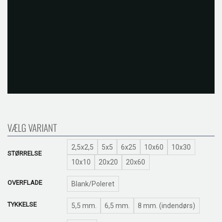
VÆLG VARIANT
2,5x2,5
5x5
6x25
10x60
10x30
STØRRELSE
10x10
20x20
20x60
OVERFLADE
Blank/Poleret
TYKKELSE
5,5 mm.
6,5 mm.
8 mm. (indendørs)