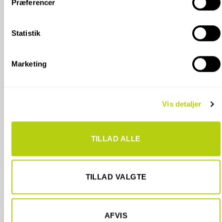
Præferencer
Hvis du tillader det, vil vi også gerne:
Indsamle præcise oplysninger om din placering, der
kan være nøjagtig inden for få meter
Statistik
Identificere din enhed baseret på en scanning af
dens unikke karakteristika (fingerprinting)
Marketing
Dine valg anvendes på hele websitet.
Vi bruger cookies til at tilpasse vores indhold og annoncer,
Vis detaljer
til at vise dig funktioner til sociale medier og til at analysere
vores trafik. Vi deler også oplysninger om din brug af vores
hjemmeside med vores partnere inden for sociale medier,
TILLAD ALLE
annonceringspartnere og analysepartnere. Vores partnere
kan kombinere disse data med andre oplysninger, du har
givet dem, eller som de har indsamlet fra din brug af deres
tjenester.
TILLAD VALGTE
AFVIS