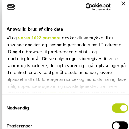
**Emballage- og håndteringstillæg ved
900 kr.
køb af Cesi fliser
**Emballage- og håndteringstillæg ved
375 kr.
køb af Equipe fliser
Ansvarlig brug af dine data
Vi og
vores 1022 partnere
ønsker dit samtykke til at
anvende cookies og indsamle persondata om IP-adresse,
ID og din browser til præferencer, statistik og
marketingformål. Disse oplysninger videregives til vores
SPECIFIKATIONER
samarbejdspartnere, der opbevarer og tilgår oplysninger på
din enhed for at vise dig målrettede annoncer, levere
KONTAKT OS
tilpasset indhold, foretage annonce- og indholdsmåling, lave
målgruppeundersøgelser og udvikle tjenester. Se mere
information under
indstillinger
og i vores persondatapolitik.
FARVER I SAMME FLISESERIE
Du kan altid trække dit samtykke tilbage eller ændre
Samtykkevalg
indstillinger fra vores "Cookiedeklaration", eller ved at trykke
Nødvendig
på "Privacy trigger" ikonet.
Præferencer
Hvis du tillader det, vil vi også gerne: