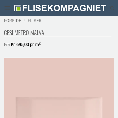
Fortsæt
til
indhold
FORSIDE
/
FLISER
CESI METRO MALVA
2
Fra
Kr.
695,00 pr.
m