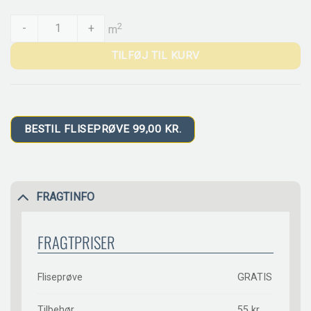
CESI Metro Malva quantity
2
-
+
m
TILFØJ TIL KURV
BESTIL FLISEPRØVE 99,00 KR.
FRAGTINFO
FRAGTPRISER
Fliseprøve
GRATIS
Tilbehør
55 kr.