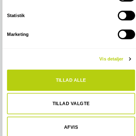
Indsamle præcise oplysninger om din placering, der
kan være nøjagtig inden for få meter
Statistik
Identificere din enhed baseret på en scanning af
dens unikke karakteristika (fingerprinting)
Marketing
Dine valg anvendes på hele websitet.
Vi bruger cookies til at tilpasse vores indhold og annoncer,
Vis detaljer
til at vise dig funktioner til sociale medier og til at analysere
vores trafik. Vi deler også oplysninger om din brug af vores
hjemmeside med vores partnere inden for sociale medier,
TILLAD ALLE
annonceringspartnere og analysepartnere. Vores partnere
kan kombinere disse data med andre oplysninger, du har
givet dem, eller som de har indsamlet fra din brug af deres
tjenester.
TILLAD VALGTE
AFVIS