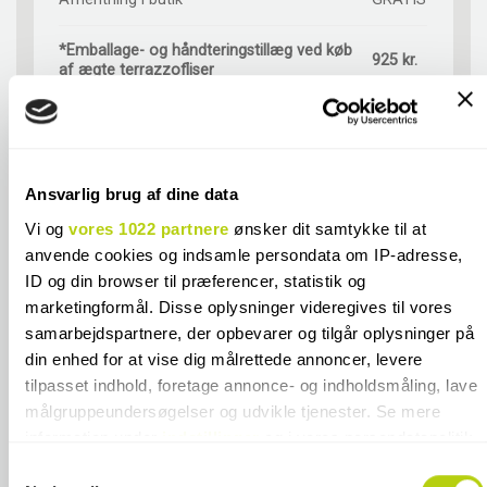
*Emballage- og håndteringstillæg ved køb
925 kr.
af ægte terrazzofliser
**Emballage- og håndteringstillæg ved
720 kr.
køb af ægte terrazzofliser
*Emballage- og håndteringstillæg ved køb
Ansvarlig brug af dine data
900 kr.
af Cesi fliser
Vi og
vores 1022 partnere
ønsker dit samtykke til at
anvende cookies og indsamle persondata om IP-adresse,
*Emballage- og håndteringstillæg ved køb
375 kr.
ID og din browser til præferencer, statistik og
af Equipe fliser
marketingformål. Disse oplysninger videregives til vores
samarbejdspartnere, der opbevarer og tilgår oplysninger på
**Emballage- og håndteringstillæg ved
900 kr.
køb af Cesi fliser
din enhed for at vise dig målrettede annoncer, levere
tilpasset indhold, foretage annonce- og indholdsmåling, lave
**Emballage- og håndteringstillæg ved
målgruppeundersøgelser og udvikle tjenester. Se mere
375 kr.
køb af Equipe fliser
information under
indstillinger
og i vores persondatapolitik.
Du kan altid trække dit samtykke tilbage eller ændre
Samtykkevalg