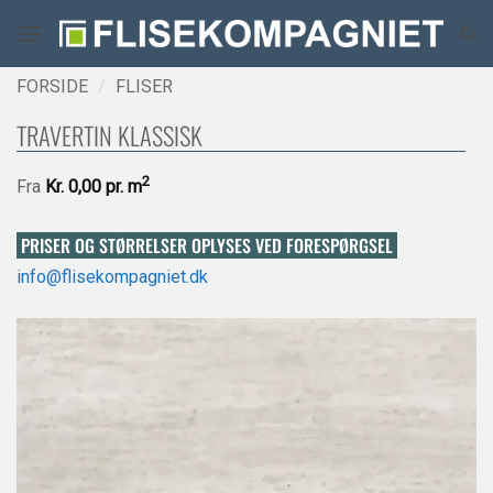
Fortsæt
til
indhold
FORSIDE
/
FLISER
TRAVERTIN KLASSISK
2
Fra
Kr.
0,00 pr.
m
PRISER OG STØRRELSER OPLYSES VED FORESPØRGSEL
info@flisekompagniet.dk