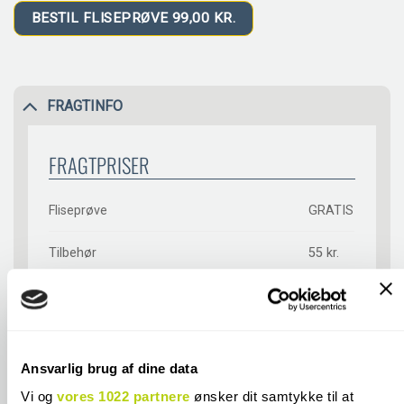
BESTIL FLISEPRØVE 99,00 KR.
FRAGTINFO
FRAGTPRISER
Fliseprøve
GRATIS
Tilbehør
55 kr.
20-3000kg (fragtmand må stilles)*
850 kr.
20-3000kg (fragtmand kræver
850 kr.
underskrift)*
Ansvarlig brug af dine data
Afhentning i butik**
GRATIS
Vi og
vores 1022 partnere
ønsker dit samtykke til at