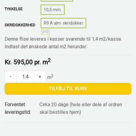
TYKKELSE
10,5 mm.
R9 A alm. skridsikker
SKRIDSIKKERHED
RYD
Denne flise leveres i kasser svarende til 1,4 m2/kasse.
Indtast det ønskede antal m2 herunder.
2
Kr.
595,00 pr.
m
Soller Grey quantity
2
-
+
m
TILFØJ TIL KURV
Forventet
Cirka 20 dage (hele eller dele af ordren
leveringstid:
skal bestilles hjem)