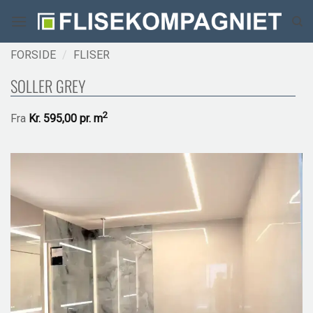
Fortsæt
til
indhold
FORSIDE
/
FLISER
SOLLER GREY
2
Fra
Kr.
595,00 pr.
m