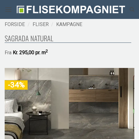
Fortsæt
til
indhold
FORSIDE
/
FLISER
/
KAMPAGNE
SAGRADA NATURAL
2
Fra
Kr.
295,00 pr.
m
-34%