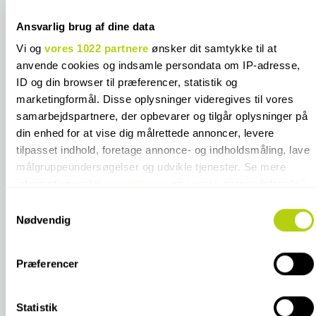
20-3000kg (fragtmand må stilles)*
850 kr.
Ansvarlig brug af dine data
Vi og
vores 1022 partnere
ønsker dit samtykke til at
20-3000kg (fragtmand kræver
850 kr.
underskrift)*
anvende cookies og indsamle persondata om IP-adresse,
ID og din browser til præferencer, statistik og
Afhentning i butik**
GRATIS
marketingformål. Disse oplysninger videregives til vores
samarbejdspartnere, der opbevarer og tilgår oplysninger på
*Emballage- og håndteringstillæg ved køb
din enhed for at vise dig målrettede annoncer, levere
925 kr.
af ægte terrazzofliser
tilpasset indhold, foretage annonce- og indholdsmåling, lave
målgruppeundersøgelser og udvikle tjenester. Se mere
**Emballage- og håndteringstillæg ved
720 kr.
information under
indstillinger
og i vores persondatapolitik.
køb af ægte terrazzofliser
Du kan altid trække dit samtykke tilbage eller ændre
Samtykkevalg
indstillinger fra vores "Cookiedeklaration", eller ved at trykke
Nødvendig
*Emballage- og håndteringstillæg ved køb
900 kr.
på "Privacy trigger" ikonet.
af Cesi fliser
Præferencer
*Emballage- og håndteringstillæg ved køb
Hvis du tillader det, vil vi også gerne:
375 kr.
af Equipe fliser
Indsamle præcise oplysninger om din placering, der
kan være nøjagtig inden for få meter
Statistik
**Emballage- og håndteringstillæg ved