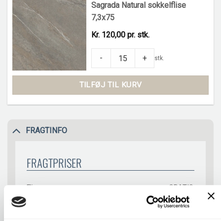
Sagrada Natural sokkelflise
7,3x75
Kr. 120,00 pr. stk.
Sagrada Natural sokkelflise 7,3x75 quant
-
+
stk.
TILFØJ TIL KURV
FRAGTINFO
FRAGTPRISER
Fliseprøve
GRATIS
Tilbehør
55 kr.