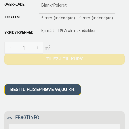
OVERFLADE
Blank/Poleret
TYKKELSE
6 mm. (indendørs)
9 mm. (indendørs)
Ej målt
R9 A alm. skridsikker
SKRIDSIKKERHED
Modena Onyx Alabaster quantity
2
-
+
m
TILFØJ TIL KURV
BESTIL FLISEPRØVE 99,00 KR.
FRAGTINFO