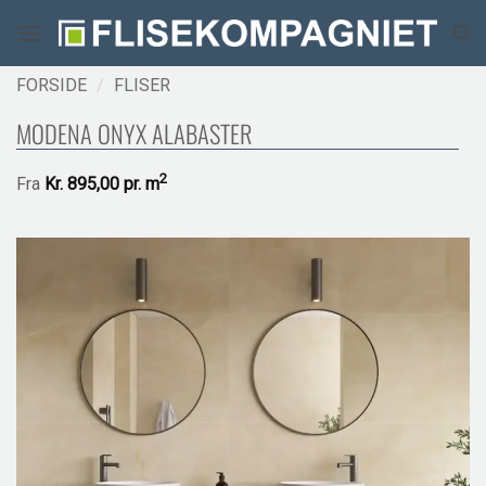
Fortsæt
til
indhold
FORSIDE
/
FLISER
MODENA ONYX ALABASTER
2
Fra
Kr.
895,00 pr.
m