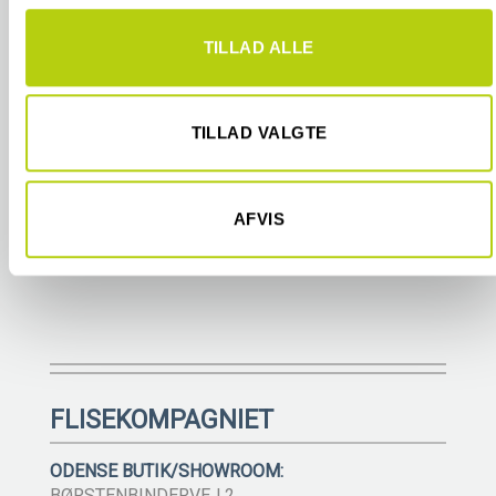
FARVER I SAMME FLISESERIE
hjemmeside med vores partnere inden for sociale medier,
TILLAD ALLE
annonceringspartnere og analysepartnere. Vores partnere
kan kombinere disse data med andre oplysninger, du har
givet dem, eller som de har indsamlet fra din brug af deres
tjenester.
TILLAD VALGTE
VI TAGER FORBEHOLD FOR FEJL, PRISÆNDRINGER OG UDGÅEDE
AFVIS
VARER
FLISEKOMPAGNIET
ODENSE BUTIK/SHOWROOM:
BØRSTENBINDERVEJ 2