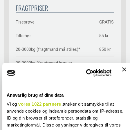
FRAGTPRISER
Fliseprøve
GRATIS
Tilbehør
55 kr.
20-3000kg (fragtmand må stilles)*
850 kr.
20-3000kg (fragtmand kræver
850 kr.
underskrift)*
Afhentning i butik**
GRATIS
Ansvarlig brug af dine data
*Emballage- og håndteringstillæg ved køb
925 kr.
af ægte terrazzofliser
Vi og
vores 1022 partnere
ønsker dit samtykke til at
anvende cookies og indsamle persondata om IP-adresse,
**Emballage- og håndteringstillæg ved
720 kr.
ID og din browser til præferencer, statistik og
køb af ægte terrazzofliser
marketingformål. Disse oplysninger videregives til vores