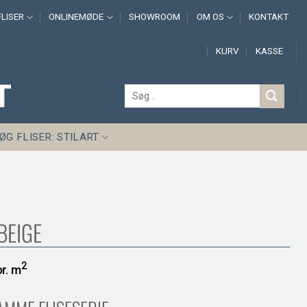
LISER
ONLINEMØDE
SHOWROOM
OM OS
KONTAKT
KURV
KASSE
Søg
efter:
ØG FLISER: STILART
BEIGE
2
pr.
m