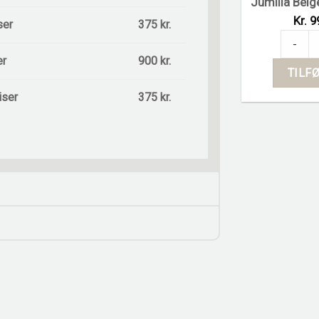
Jumilla Beige
Kr. 9
ser
375 kr.
Jumilla 
-
er
900 kr.
TILFØ
iser
375 kr.