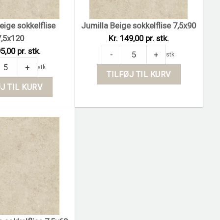
eige sokkelflise
Jumilla Beige sokkelflise 7,5x90
7,5x120
Kr. 149,00 pr. stk.
Jumilla Beige sokkelflise 7,5x90 quan
5,00 pr. stk.
-
+
stk.
Beige sokkelflise 7,5x120 quantity
+
stk.
TILFØJ TIL KURV
J TIL KURV