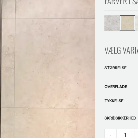
FARVER I S
VÆLG VARI
STØRRELSE
OVERFLADE
TYKKELSE
SKRIDSIKKERHED
Jumilla Beige qua
-