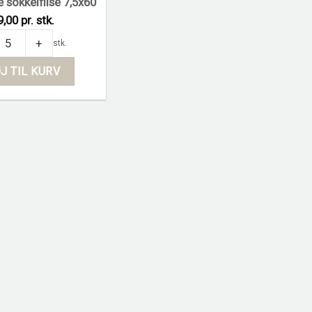
 sokkelflise 7,5x60
9,00 pr. stk.
Beige sokkelflise 7,5x60 quantity
+
stk.
J TIL KURV