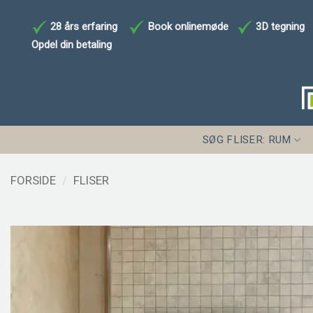
Fortsæt
til
28 års erfaring
Book onlinemøde
3D tegning
indhold
Opdel din betaling
SØG FLISER: RUM
FORSIDE
/
FLISER