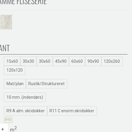
AMME FLISESERIE
ANT
15x60
30x30
30x60
45x90
60x60
90x90
120x260
120x120
Mat/plan
Rustik/Struktureret
10 mm. (indendørs)
R9 A alm. skridsikker
R11 C enorm skridsikker
RYD
ntity
2
+
m