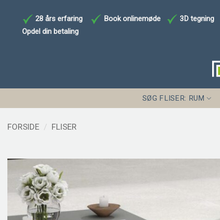
Fortsæt
til
28 års erfaring
Book onlinemøde
3D tegning
indhold
Opdel din betaling
SØG FLISER: RUM
FORSIDE
/
FLISER