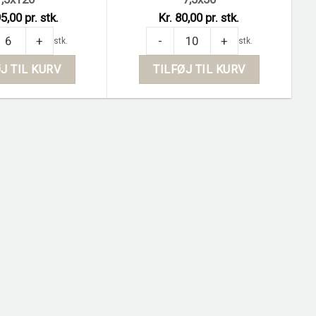
5,00 pr. stk.
Kr. 80,00 pr. stk.
ne Pearl sokkelflise 7,5x120 quantity
Hortastone Pearl sokkelflise 7,5x50 
+
-
+
stk.
stk.
J TIL KURV
TILFØJ TIL KURV