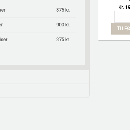
Kr. 19
ser
375 kr.
Hortasto
-
er
900 kr.
TILFØ
iser
375 kr.