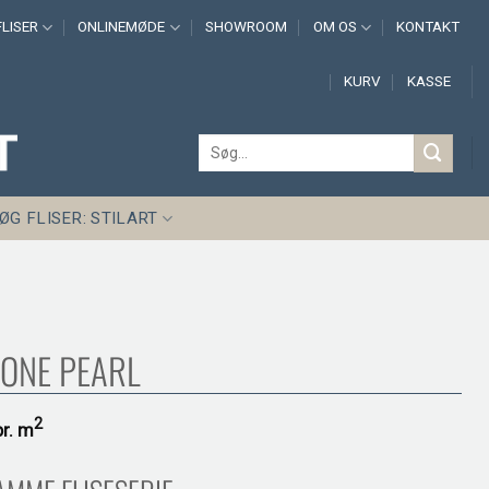
LISER
ONLINEMØDE
SHOWROOM
OM OS
KONTAKT
KURV
KASSE
Søg
efter:
ØG FLISER: STILART
ONE PEARL
2
pr.
m