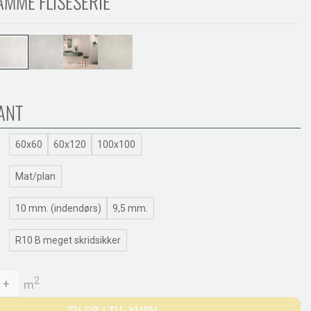
AMME FLISESERIE
ANT
60x60
60x120
100x100
Mat/plan
10 mm. (indendørs)
9,5 mm.
R10 B meget skridsikker
 quantity
2
+
m