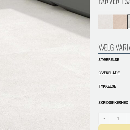
FARVER I S
VÆLG VARI
STØRRELSE
OVERFLADE
TYKKELSE
SKRIDSIKKERHED
Hortastone Pearl
-