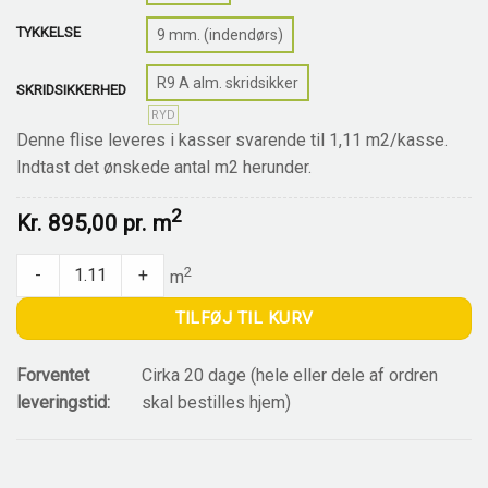
TYKKELSE
9 mm. (indendørs)
R9 A alm. skridsikker
SKRIDSIKKERHED
RYD
Denne flise leveres i kasser svarende til 1,11 m2/kasse.
Indtast det ønskede antal m2 herunder.
2
Kr.
895,00 pr.
m
Eboli Copper Oak Elegant quantity
2
-
+
m
TILFØJ TIL KURV
Forventet
Cirka 20 dage (hele eller dele af ordren
leveringstid:
skal bestilles hjem)