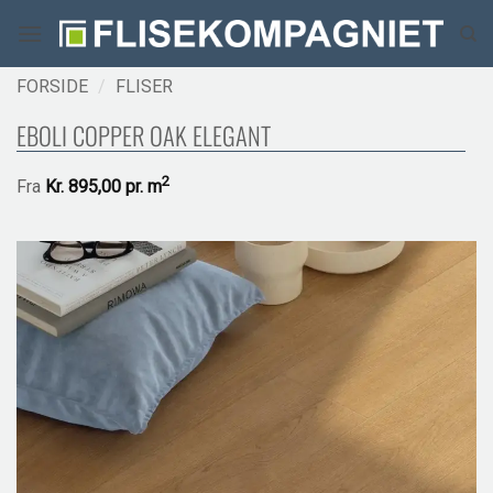
Fortsæt
til
indhold
FORSIDE
/
FLISER
EBOLI COPPER OAK ELEGANT
2
Fra
Kr.
895,00 pr.
m