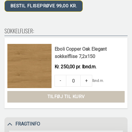
BESTIL FLISEPRØVE 99,00 KR.
SOKKELFLISER:
Eboli Copper Oak Elegant
sokkelflise 7,2x150
Kr. 250,00 pr. lbnd.m.
Eboli Copper Oak Elegant sokkelflise 7,2
-
+
lbnd.m.
TILFØJ TIL KURV
FRAGTINFO