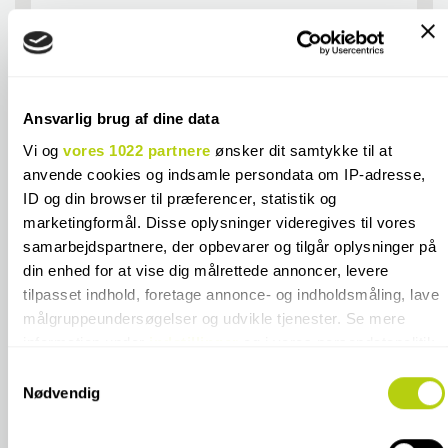
FRAGTPRISER
Fliseprøve
GRATIS
Ansvarlig brug af dine data
Tilbehør
55 kr.
Vi og
vores 1022 partnere
ønsker dit samtykke til at
anvende cookies og indsamle persondata om IP-adresse,
20-3000kg (fragtmand må stilles)*
850 kr.
ID og din browser til præferencer, statistik og
marketingformål. Disse oplysninger videregives til vores
20-3000kg (fragtmand kræver
850 kr.
samarbejdspartnere, der opbevarer og tilgår oplysninger på
underskrift)*
din enhed for at vise dig målrettede annoncer, levere
tilpasset indhold, foretage annonce- og indholdsmåling, lave
Afhentning i butik**
GRATIS
målgruppeundersøgelser og udvikle tjenester. Se mere
*Emballage- og håndteringstillæg ved køb
information under
indstillinger
og i vores persondatapolitik.
925 kr.
af ægte terrazzofliser
Du kan altid trække dit samtykke tilbage eller ændre
Samtykkevalg
indstillinger fra vores "Cookiedeklaration", eller ved at trykke
Nødvendig
**Emballage- og håndteringstillæg ved
på "Privacy trigger" ikonet.
720 kr.
køb af ægte terrazzofliser