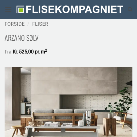
Fortsæt
til
indhold
FORSIDE
/
FLISER
ARZANO SØLV
2
Fra
Kr.
525,00 pr.
m