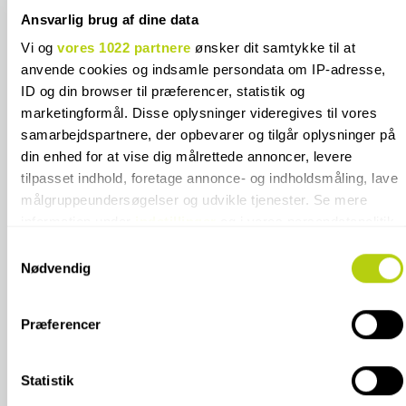
Ansvarlig brug af dine data
TILFØJ TIL KURV
Vi og
vores 1022 partnere
ønsker dit samtykke til at
anvende cookies og indsamle persondata om IP-adresse,
ID og din browser til præferencer, statistik og
marketingformål. Disse oplysninger videregives til vores
FRAGTINFO
samarbejdspartnere, der opbevarer og tilgår oplysninger på
din enhed for at vise dig målrettede annoncer, levere
tilpasset indhold, foretage annonce- og indholdsmåling, lave
FRAGTPRISER
målgruppeundersøgelser og udvikle tjenester. Se mere
information under
indstillinger
og i vores persondatapolitik.
Fliseprøve
GRATIS
Du kan altid trække dit samtykke tilbage eller ændre
Samtykkevalg
indstillinger fra vores "Cookiedeklaration", eller ved at trykke
Nødvendig
Tilbehør
55 kr.
på "Privacy trigger" ikonet.
20-3000kg (fragtmand må stilles)*
850 kr.
Præferencer
Hvis du tillader det, vil vi også gerne:
Indsamle præcise oplysninger om din placering, der
20-3000kg (fragtmand kræver
850 kr.
kan være nøjagtig inden for få meter
Statistik
underskrift)*
Identificere din enhed baseret på en scanning af