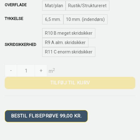
OVERFLADE
Mat/plan
Rustik/Struktureret
TYKKELSE
6,5 mm.
10 mm. (indendørs)
R10 B meget skridsikker
R9 A alm. skridsikker
SKRIDSIKKERHED
R11 C enorm skridsikker
Arzano Sølv quantity
2
-
+
m
TILFØJ TIL KURV
BESTIL FLISEPRØVE 99,00 KR.