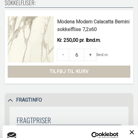
SOKKELFLISER:
Modena Modern Calacatta Bernini
sokkelflise 7,2x60
Kr. 250,00 pr. lbnd.m.
Modena Modern Calacatta Bernini sokkelf
-
+
lbnd.m.
TILFØJ TIL KURV
FRAGTINFO
FRAGTPRISER
Fliseprøve
GRATIS