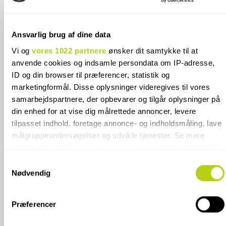
Tilbehør
55 kr.
Ansvarlig brug af dine data
20-3000kg (fragtmand må stilles)*
850 kr.
Vi og
vores 1022 partnere
ønsker dit samtykke til at
anvende cookies og indsamle persondata om IP-adresse,
20-3000kg (fragtmand kræver
850 kr.
ID og din browser til præferencer, statistik og
underskrift)*
marketingformål. Disse oplysninger videregives til vores
samarbejdspartnere, der opbevarer og tilgår oplysninger på
Afhentning i butik**
GRATIS
din enhed for at vise dig målrettede annoncer, levere
tilpasset indhold, foretage annonce- og indholdsmåling, lave
*Emballage- og håndteringstillæg ved køb
925 kr.
af ægte terrazzofliser
målgruppeundersøgelser og udvikle tjenester. Se mere
information under
indstillinger
og i vores persondatapolitik.
**Emballage- og håndteringstillæg ved
Du kan altid trække dit samtykke tilbage eller ændre
720 kr.
Samtykkevalg
køb af ægte terrazzofliser
indstillinger fra vores "Cookiedeklaration", eller ved at trykke
Nødvendig
på "Privacy trigger" ikonet.
*Emballage- og håndteringstillæg ved køb
900 kr.
af Cesi fliser
Præferencer
Hvis du tillader det, vil vi også gerne:
Indsamle præcise oplysninger om din placering, der
*Emballage- og håndteringstillæg ved køb