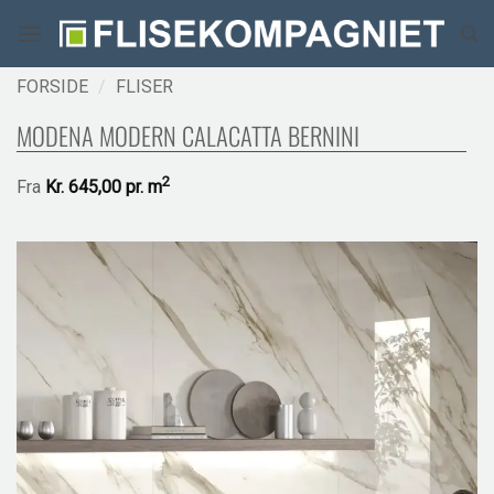
Fortsæt
til
indhold
FORSIDE
/
FLISER
MODENA MODERN CALACATTA BERNINI
2
Fra
Kr.
645,00 pr.
m