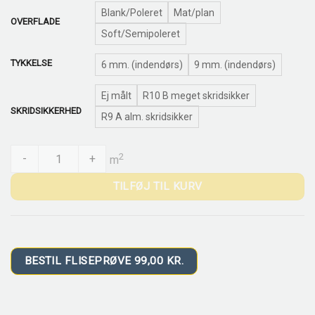
Blank/Poleret
Mat/plan
OVERFLADE
Soft/Semipoleret
TYKKELSE
6 mm. (indendørs)
9 mm. (indendørs)
Ej målt
R10 B meget skridsikker
SKRIDSIKKERHED
R9 A alm. skridsikker
Modena Modern Calacatta Bernini quantity
2
-
+
m
TILFØJ TIL KURV
BESTIL FLISEPRØVE 99,00 KR.